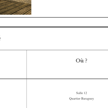
é
Où ?
Salle 12
Quartier Baraguey