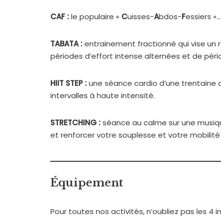
CAF :
le populaire «
C
uisses-
A
bdos-
F
essiers »
TABATA :
entrainement fractionné qui vise un 
périodes d’effort intense alternées et de pér
HIIT STEP :
une séance cardio d’une trentaine d
intervalles à haute intensité.
STRETCHING :
séance au calme sur une musique
et renforcer votre souplesse et votre mobilité a
Équipement
Pour toutes nos activités, n’oubliez pas les 4 